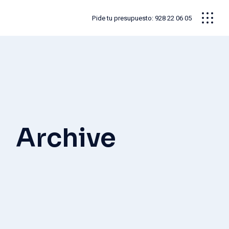
Skip
to
Pide tu presupuesto: 928 22 06 05
the
content
Archive