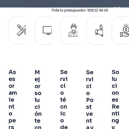
Pide tu presupuesto: 928 22 06 05
As
Se
So
M
Se
es
rvi
lu
ej
rvi
or
ci
ci
or
ci
am
o
on
so
o
ie
té
es
lu
Po
nt
cn
Re
ci
st
o
ic
nti
ón
ve
pe
o
ng
te
nt
rs
de
y
cn
a y