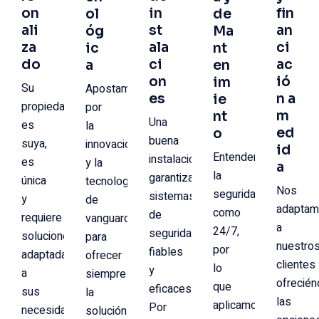
on
in
fin
ol
de
ali
st
an
óg
Ma
za
ala
ci
ic
nt
do
ci
ac
a
en
on
ió
im
Su
Apostamos
es
n a
ie
propiedad
por
m
nt
Una
es
la
ed
o
buena
suya,
innovación
id
Entendemos
instalación
es
y la
a
la
garantiza
única
tecnología
Nos
seguridad
sistemas
y
de
adapta
como
de
requiere
vanguardia
a
24/7,
seguridad
soluciones
para
nuestro
por
fiables
adaptadas
ofrecer
clientes
lo
y
a
siempre
ofrecié
que
eficaces.
sus
la
las
aplicamos
Por
necesidades.
solución