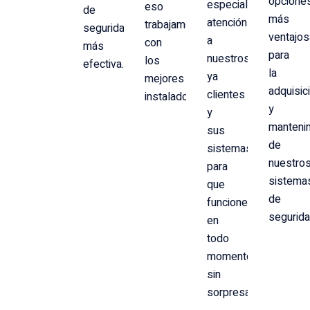
opcione
especial
eso
de
más
atención
trabajamos
seguridad
ventajo
a
con
más
para
nuestros
los
efectiva.
la
ya
mejores
adquisic
clientes
instaladores.
y
y
manteni
sus
de
sistemas
nuestro
para
sistema
que
de
funcionen
segurid
en
todo
momento,
sin
sorpresas.