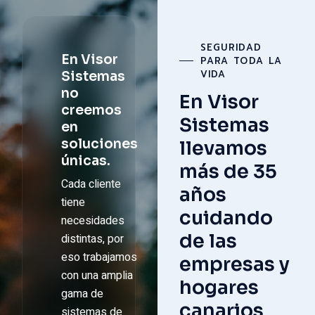
SEGURIDAD
En Visor
PARA TODA LA
VIDA
Sistemas
no
En Visor
creemos
Sistemas
en
soluciones
llevamos
únicas.
más de 35
Cada cliente
años
tiene
cuidando
necesidades
de las
distintas, por
eso trabajamos
empresas y
con una amplia
hogares
gama de
canarios
sistemas de