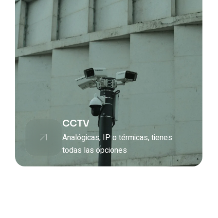
Cajas fuert
, IP o térmicas, tienes
Descubre nuestr
 opciones
cajas fuertes al 