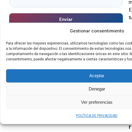
m
E
t
Enviar
c
Gestionar consentimiento
c
d
Para ofrecer las mejores experiencias, utilizamos tecnologías como las co
y
a la información del dispositivo. El consentimiento de estas tecnologías no
comportamiento de navegación o las identificaciones únicas en este sitio. No 
t
consentimiento, puede afectar negativamente a ciertas características y fu
p
u
Aceptar
s
a
Denegar
m
s
Ver preferencias
c
POLÍTICA DE PRIVACIDAD
r