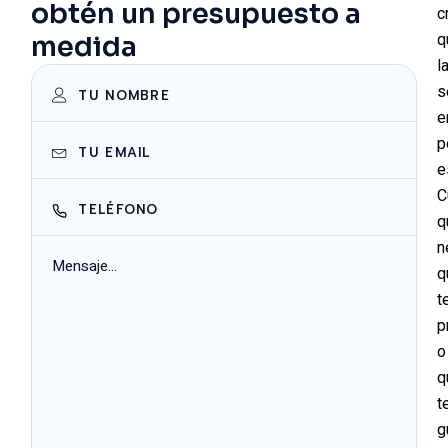
obtén un presupuesto a
c
medida
q
l
s
e
p
e
C
q
n
q
t
p
o
q
t
g